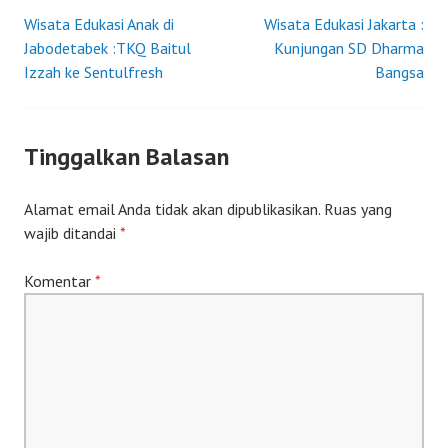
Wisata Edukasi Anak di
Wisata Edukasi Jakarta :
Post
Jabodetabek :TKQ Baitul
Kunjungan SD Dharma
Izzah ke Sentulfresh
Bangsa
navigation
Tinggalkan Balasan
Alamat email Anda tidak akan dipublikasikan.
Ruas yang
wajib ditandai
*
Komentar
*