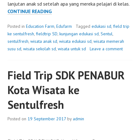
lanjutan anak sd setelah apa yang mereka pelajari di kelas.
WISATA
CONTINUE READING
ANAK
SD
Posted in
Education Farm
,
Edufarm
Tagged
edukasi sd
,
field trip
DI
ke sentulfresh
,
fieldtrip SD
,
kunjungan edukasi sd
,
Sentul
,
JAKARTA
sentulfresh
,
wisata anak sd
,
wisata edukasi sd
,
wisata memerah
susu sd
,
wisata sekolah sd
,
wisata untuk sd
Leave a comment
Field Trip SDK PENABUR
Kota Wisata ke
Sentulfresh
Posted on
19 September 2017
by
admin