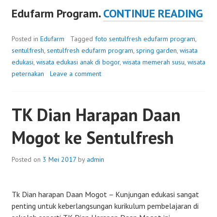
SP
Edufarm Program.
CONTINUE READING
GA
Posted in
Edufarm
Tagged
foto sentulfresh edufarm program
,
sentulfresh
,
sentulfresh edufarm program
,
spring garden
,
wisata
SC
edukasi
,
wisata edukasi anak di bogor
,
wisata memerah susu
,
wisata
peternakan
Leave a comment
KE
SE
TK Dian Harapan Daan
Mogot ke Sentulfresh
Posted on
3 Mei 2017
by
admin
Tk Dian harapan Daan Mogot – Kunjungan edukasi sangat
penting untuk keberlangsungan kurikulum pembelajaran di