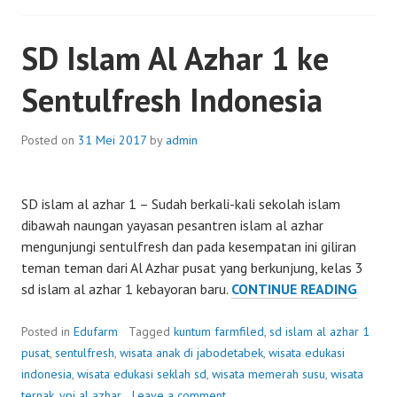
SD Islam Al Azhar 1 ke
Sentulfresh Indonesia
Posted on
31 Mei 2017
by
admin
SD islam al azhar 1 – Sudah berkali-kali sekolah islam
dibawah naungan yayasan pesantren islam al azhar
mengunjungi sentulfresh dan pada kesempatan ini giliran
teman teman dari Al Azhar pusat yang berkunjung, kelas 3
SD
sd islam al azhar 1 kebayoran baru.
CONTINUE READING
ISLAM
AL
Posted in
Edufarm
Tagged
kuntum farmfiled
,
sd islam al azhar 1
AZHA
pusat
,
sentulfresh
,
wisata anak di jabodetabek
,
wisata edukasi
1
indonesia
,
wisata edukasi seklah sd
,
wisata memerah susu
,
wisata
KE
ternak
,
ypi al azhar
Leave a comment