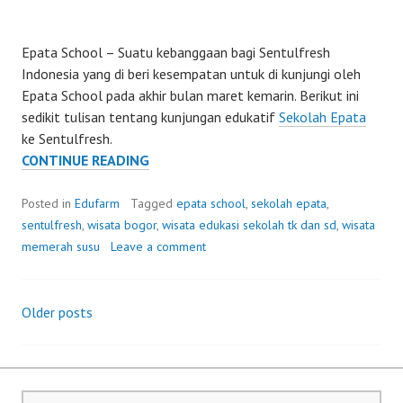
Epata School – Suatu kebanggaan bagi Sentulfresh
Indonesia yang di beri kesempatan untuk di kunjungi oleh
Epata School pada akhir bulan maret kemarin. Berikut ini
sedikit tulisan tentang kunjungan edukatif
Sekolah Epata
ke Sentulfresh.
EPATA
CONTINUE READING
SCHOOL
MELAKSANAKAN
Posted in
Edufarm
Tagged
epata school
,
sekolah epata
,
WISATA
sentulfresh
,
wisata bogor
,
wisata edukasi sekolah tk dan sd
,
wisata
EDUKASI
memerah susu
Leave a comment
KE
SENTULFRESH
Older posts
Posts
navigation
Cari