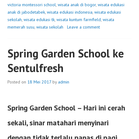
SCHOOL
victoria montessori school
,
wisata anak di bogor
,
wisata edukasi
KE
anak di jabodetabek
,
wisata edukasi indonesia
,
wisata edukasi
SENTULFRESH
sekolah
,
wisata edukasi tk
,
wisata kuntum farmfield
,
wisata
memerah susu
,
wisata sekolah
Leave a comment
Spring Garden School ke
Sentulfresh
Posted on
18 Mei 2017
by
admin
Spring Garden School – Hari ini cerah
sekali, sinar matahari menyinari
dengan tidak terlalu panas di pagi