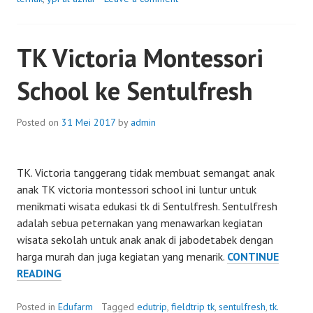
SENT
INDON
TK Victoria Montessori
School ke Sentulfresh
Posted on
31 Mei 2017
by
admin
TK. Victoria tanggerang tidak membuat semangat anak
anak TK victoria montessori school ini luntur untuk
menikmati wisata edukasi tk di Sentulfresh. Sentulfresh
adalah sebua peternakan yang menawarkan kegiatan
wisata sekolah untuk anak anak di jabodetabek dengan
harga murah dan juga kegiatan yang menarik.
CONTINUE
TK
READING
VICTORIA
MONTESSORI
Posted in
Edufarm
Tagged
edutrip
,
fieldtrip tk
,
sentulfresh
,
tk.