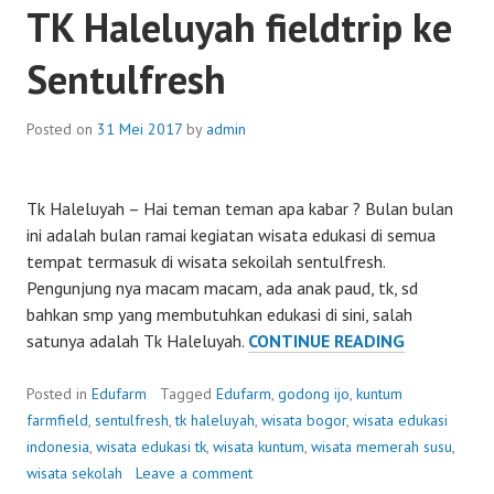
TK Haleluyah fieldtrip ke
Sentulfresh
Posted on
31 Mei 2017
by
admin
Tk Haleluyah – Hai teman teman apa kabar ? Bulan bulan
ini adalah bulan ramai kegiatan wisata edukasi di semua
tempat termasuk di wisata sekoilah sentulfresh.
Pengunjung nya macam macam, ada anak paud, tk, sd
bahkan smp yang membutuhkan edukasi di sini, salah
TK
satunya adalah Tk Haleluyah.
CONTINUE READING
HALELUYA
FIELDTRIP
Posted in
Edufarm
Tagged
Edufarm
,
godong ijo
,
kuntum
KE
farmfield
,
sentulfresh
,
tk haleluyah
,
wisata bogor
,
wisata edukasi
SENTULFR
indonesia
,
wisata edukasi tk
,
wisata kuntum
,
wisata memerah susu
,
wisata sekolah
Leave a comment