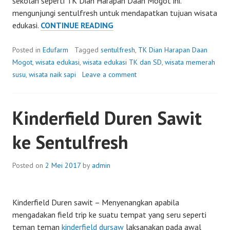
sekolah seperti TK Dian Harapan Daan Mogot ini.
mengunjungi sentulfresh untuk mendapatkan tujuan wisata
TK
edukasi.
CONTINUE READING
DIAN
HARAPAN
Posted in
Edufarm
Tagged
sentulfresh
,
TK Dian Harapan Daan
DAAN
Mogot
,
wisata edukasi
,
wisata edukasi TK dan SD
,
wisata memerah
MOGOT
susu
,
wisata naik sapi
Leave a comment
KE
SENTULFRESH
Kinderfield Duren Sawit
ke Sentulfresh
Posted on
2 Mei 2017
by
admin
Kinderfield Duren sawit – Menyenangkan apabila
mengadakan field trip ke suatu tempat yang seru seperti
teman teman
kinderfield dursaw
laksanakan pada awal