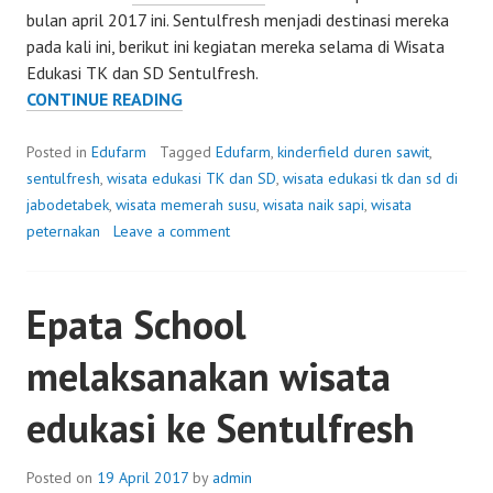
bulan april 2017 ini. Sentulfresh menjadi destinasi mereka
pada kali ini, berikut ini kegiatan mereka selama di Wisata
Edukasi TK dan SD Sentulfresh.
KINDERFIELD
CONTINUE READING
DUREN
SAWIT
Posted in
Edufarm
Tagged
Edufarm
,
kinderfield duren sawit
,
KE
sentulfresh
,
wisata edukasi TK dan SD
,
wisata edukasi tk dan sd di
SENTULFRESH
jabodetabek
,
wisata memerah susu
,
wisata naik sapi
,
wisata
peternakan
Leave a comment
Epata School
melaksanakan wisata
edukasi ke Sentulfresh
Posted on
19 April 2017
by
admin