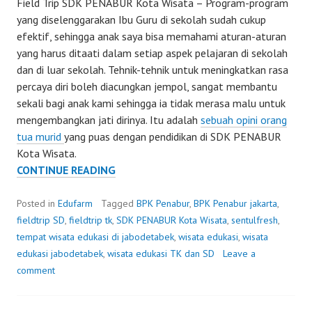
Field Trip SDK PENABUR Kota Wisata – Program-program
yang diselenggarakan Ibu Guru di sekolah sudah cukup
efektif, sehingga anak saya bisa memahami aturan-aturan
yang harus ditaati dalam setiap aspek pelajaran di sekolah
dan di luar sekolah. Tehnik-tehnik untuk meningkatkan rasa
percaya diri boleh diacungkan jempol, sangat membantu
sekali bagi anak kami sehingga ia tidak merasa malu untuk
mengembangkan jati dirinya. Itu adalah
sebuah opini orang
tua murid
yang puas dengan pendidikan di SDK PENABUR
Kota Wisata.
FIELD
CONTINUE READING
TRIP
SDK
Posted in
Edufarm
Tagged
BPK Penabur
,
BPK Penabur jakarta
,
PENABUR
fieldtrip SD
,
fieldtrip tk
,
SDK PENABUR Kota Wisata
,
sentulfresh
,
KOTA
tempat wisata edukasi di jabodetabek
,
wisata edukasi
,
wisata
WISATA
edukasi jabodetabek
,
wisata edukasi TK dan SD
Leave a
KE
comment
SENTULFRESH