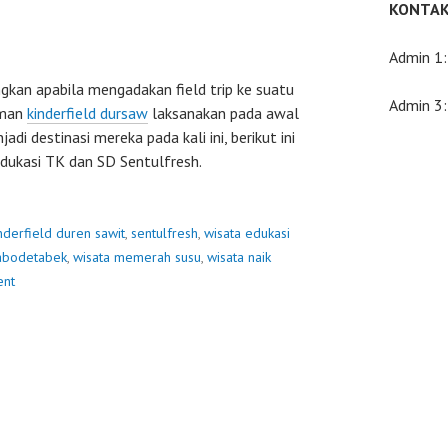
KONTAK
Admin 1
gkan apabila mengadakan field trip ke suatu
Admin 3
eman
kinderfield dursaw
laksanakan pada awal
adi destinasi mereka pada kali ini, berikut ini
dukasi TK dan SD Sentulfresh.
nderfield duren sawit
,
sentulfresh
,
wisata edukasi
jabodetabek
,
wisata memerah susu
,
wisata naik
H
ent