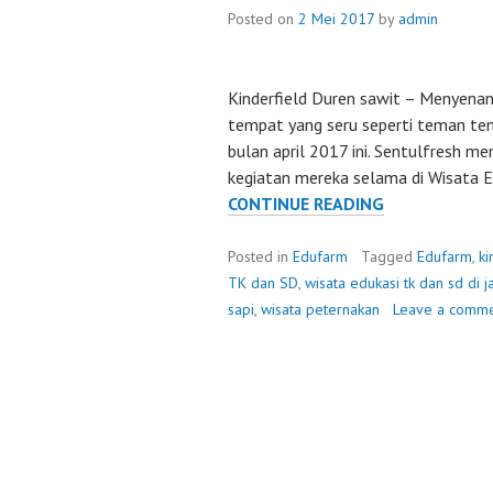
Posted on
2 Mei 2017
by
admin
Kinderfield Duren sawit – Menyenan
tempat yang seru seperti teman t
bulan april 2017 ini. Sentulfresh menj
kegiatan mereka selama di Wisata E
KINDERFIELD
CONTINUE READING
DUREN
SAWIT
Posted in
Edufarm
Tagged
Edufarm
,
ki
KE
TK dan SD
,
wisata edukasi tk dan sd di 
SENTULFRES
sapi
,
wisata peternakan
Leave a comm