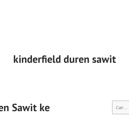
kinderfield duren sawit
en Sawit ke
Cari
untuk: