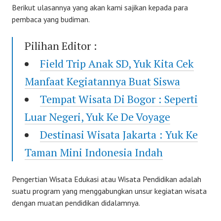
Berikut ulasannya yang akan kami sajikan kepada para
pembaca yang budiman.
Pilihan Editor :
Field Trip Anak SD, Yuk Kita Cek
Manfaat Kegiatannya Buat Siswa
Tempat Wisata Di Bogor : Seperti
Luar Negeri, Yuk Ke De Voyage
Destinasi Wisata Jakarta : Yuk Ke
Taman Mini Indonesia Indah
Pengertian Wisata Edukasi atau Wisata Pendidikan adalah
suatu program yang menggabungkan unsur kegiatan wisata
dengan muatan pendidikan didalamnya.