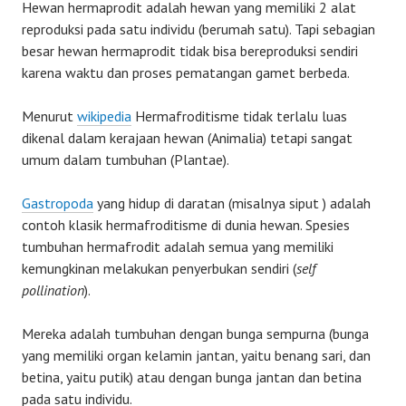
Hewan hermaprodit adalah hewan yang memiliki 2 alat
reproduksi pada satu individu (berumah satu). Tapi sebagian
besar hewan hermaprodit tidak bisa bereproduksi sendiri
karena waktu dan proses pematangan gamet berbeda.
Menurut
wikipedia
Hermafroditisme tidak terlalu luas
dikenal dalam kerajaan hewan (Animalia) tetapi sangat
umum dalam tumbuhan (Plantae).
Gastropoda
yang hidup di daratan (misalnya siput ) adalah
contoh klasik hermafroditisme di dunia hewan. Spesies
tumbuhan hermafrodit adalah semua yang memiliki
kemungkinan melakukan penyerbukan sendiri (
self
pollination
).
Mereka adalah tumbuhan dengan bunga sempurna (bunga
yang memiliki organ kelamin jantan, yaitu benang sari, dan
betina, yaitu putik) atau dengan bunga jantan dan betina
pada satu individu.