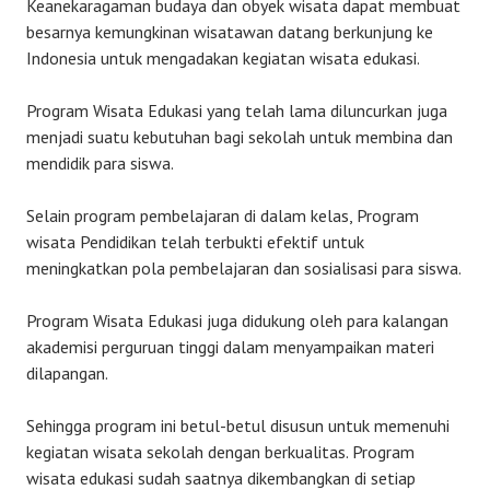
Keanekaragaman budaya dan obyek wisata dapat membuat
besarnya kemungkinan wisatawan datang berkunjung ke
Indonesia untuk mengadakan kegiatan wisata edukasi.
Program Wisata Edukasi yang telah lama diluncurkan juga
menjadi suatu kebutuhan bagi sekolah untuk membina dan
mendidik para siswa.
Selain program pembelajaran di dalam kelas, Program
wisata Pendidikan telah terbukti efektif untuk
meningkatkan pola pembelajaran dan sosialisasi para siswa.
Program Wisata Edukasi juga didukung oleh para kalangan
akademisi perguruan tinggi dalam menyampaikan materi
dilapangan.
Sehingga program ini betul-betul disusun untuk memenuhi
kegiatan wisata sekolah dengan berkualitas. Program
wisata edukasi sudah saatnya dikembangkan di setiap