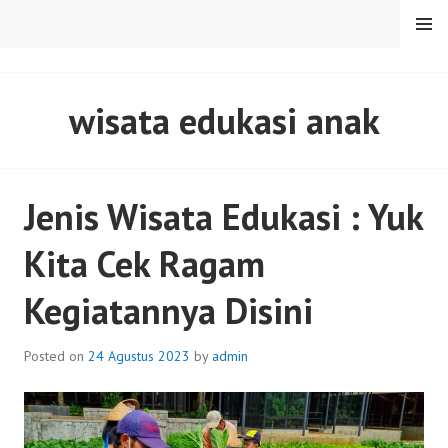
Skip
MENU
to
content
SENTULFRESH
wisata edukasi anak
Jenis Wisata Edukasi : Yuk
Kita Cek Ragam
Kegiatannya Disini
Posted on
24 Agustus 2023
by
admin