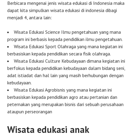
Berbicara mengenai jenis wisata edukasi di Indonesia maka
dapat kita simpulkan wisata edukasi di indonesia dibagi
menjadi 4, antara lain:
Wisata Edukasi Science Ilmu pengetahuan yang mana
program ini berbasis kepada pendidikan ilmu pengetahuan.
Wisata Edukasi Sport Olahraga yang mana kegiatan ini
berbasiskan kepada pendidikan secara fisik olahraga.
Wisata Edukasi Culture Kebudayaan dimana kegiatan ini
berfokus kepada pendidikan kebudayaan dalam bidang seni,
adat istiadat dan hal lain yang masih berhubungan dengan
kebudayaan.
Wisata Edukasi Agrobisnis yang mana kegiatan ini
berbasiskan kepada pendidikan agro atau pertanian dan
peternakan yang merupakan bisnis dari sebuah perusahaan
ataupun perseorangan
Wisata edukasi anak