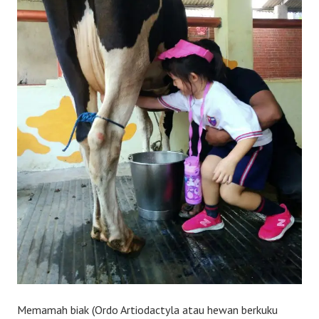
Memamah biak (Ordo Artiodactyla atau hewan berkuku