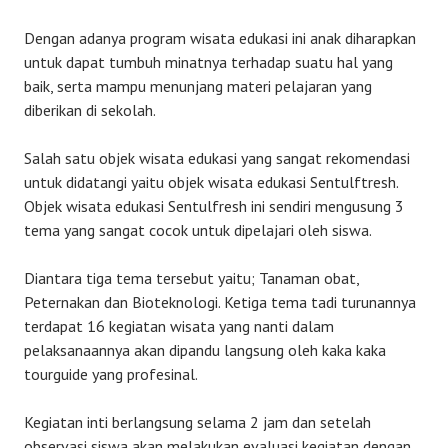
Dengan adanya program wisata edukasi ini anak diharapkan
untuk dapat tumbuh minatnya terhadap suatu hal yang
baik, serta mampu menunjang materi pelajaran yang
diberikan di sekolah.
Salah satu objek wisata edukasi yang sangat rekomendasi
untuk didatangi yaitu objek wisata edukasi Sentulftresh.
Objek wisata edukasi Sentulfresh ini sendiri mengusung 3
tema yang sangat cocok untuk dipelajari oleh siswa.
Diantara tiga tema tersebut yaitu; Tanaman obat,
Peternakan dan Bioteknologi. Ketiga tema tadi turunannya
terdapat 16 kegiatan wisata yang nanti dalam
pelaksanaannya akan dipandu langsung oleh kaka kaka
tourguide yang profesinal.
Kegiatan inti berlangsung selama 2 jam dan setelah
observasi siswa akan melakukan evaluasi kegiatan dengan