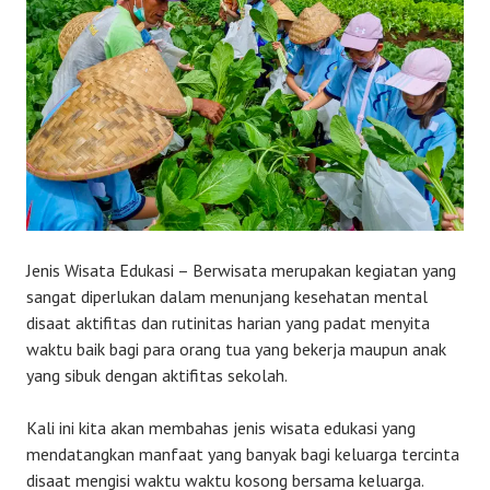
Jenis Wisata Edukasi – Berwisata merupakan kegiatan yang
sangat diperlukan dalam menunjang kesehatan mental
disaat aktifitas dan rutinitas harian yang padat menyita
waktu baik bagi para orang tua yang bekerja maupun anak
yang sibuk dengan aktifitas sekolah.
Kali ini kita akan membahas jenis wisata edukasi yang
mendatangkan manfaat yang banyak bagi keluarga tercinta
disaat mengisi waktu waktu kosong bersama keluarga.