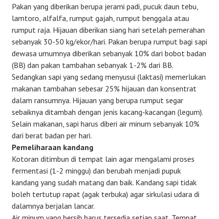
Pakan yang diberikan berupa jerami padi, pucuk daun tebu,
lamtoro, alfalfa, rumput gajah, rumput benggala atau
rumput raja. Hijauan diberikan siang hari setelah pemerahan
sebanyak 30-50 kg/ekor/hari. Pakan berupa rumput bagi sapi
dewasa umumnya diberikan sebanyak 10% dari bobot badan
(BB) dan pakan tambahan sebanyak 1-2% dari BB.
Sedangkan sapi yang sedang menyusui (laktasi) memerlukan
makanan tambahan sebesar 25% hijauan dan konsentrat
dalam ransumnya. Hijauan yang berupa rumput segar
sebaiknya ditambah dengan jenis kacang-kacangan (legum).
Selain makanan, sapi harus diberi air minum sebanyak 10%
dari berat badan per hari.
Pemeliharaan kandang
Kotoran ditimbun di tempat lain agar mengalami proses
fermentasi (1-2 minggu) dan berubah menjadi pupuk
kandang yang sudah matang dan baik. Kandang sapi tidak
boleh tertutup rapat (agak terbuka) agar sirkulasi udara di
dalamnya berjalan lancar.
Air minum yang bersih harus tersedia setiap saat. Tempat