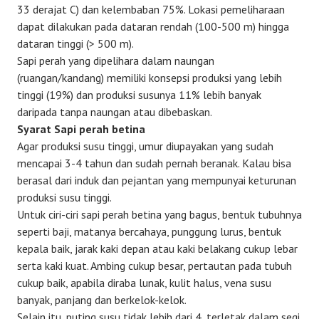
33 derajat C) dan kelembaban 75%. Lokasi pemeliharaan
dapat dilakukan pada dataran rendah (100-500 m) hingga
dataran tinggi (> 500 m).
Sapi perah yang dipelihara dalam naungan
(ruangan/kandang) memiliki konsepsi produksi yang lebih
tinggi (19%) dan produksi susunya 11% lebih banyak
daripada tanpa naungan atau dibebaskan.
Syarat Sapi perah betina
Agar produksi susu tinggi, umur diupayakan yang sudah
mencapai 3-4 tahun dan sudah pernah beranak. Kalau bisa
berasal dari induk dan pejantan yang mempunyai keturunan
produksi susu tinggi.
Untuk ciri-ciri sapi perah betina yang bagus, bentuk tubuhnya
seperti baji, matanya bercahaya, punggung lurus, bentuk
kepala baik, jarak kaki depan atau kaki belakang cukup lebar
serta kaki kuat. Ambing cukup besar, pertautan pada tubuh
cukup baik, apabila diraba lunak, kulit halus, vena susu
banyak, panjang dan berkelok-kelok.
Selain itu, puting susu tidak lebih dari 4, terletak dalam segi