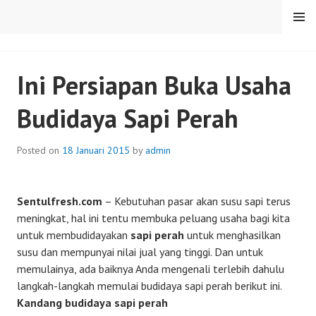
Skip
MENU
to
content
SENTULFRESH
Ini Persiapan Buka Usaha
Budidaya Sapi Perah
Posted on
18 Januari 2015
by
admin
Sentulfresh.com
– Kebutuhan pasar akan susu sapi terus
meningkat, hal ini tentu membuka peluang usaha bagi kita
untuk membudidayakan
sapi perah
untuk menghasilkan
susu dan mempunyai nilai jual yang tinggi. Dan untuk
memulainya, ada baiknya Anda mengenali terlebih dahulu
langkah-langkah memulai budidaya sapi perah berikut ini.
Kandang budidaya sapi perah