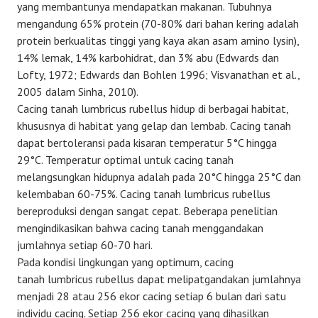
yang membantunya mendapatkan makanan. Tubuhnya
mengandung 65% protein (70-80% dari bahan kering adalah
protein berkualitas tinggi yang kaya akan asam amino lysin),
14% lemak, 14% karbohidrat, dan 3% abu (Edwards dan
Lofty, 1972; Edwards dan Bohlen 1996; Visvanathan et al.,
2005 dalam Sinha, 2010).
Cacing tanah lumbricus rubellus hidup di berbagai habitat,
khususnya di habitat yang gelap dan lembab. Cacing tanah
dapat bertoleransi pada kisaran temperatur 5°C hingga
29°C. Temperatur optimal untuk cacing tanah
melangsungkan hidupnya adalah pada 20°C hingga 25°C dan
kelembaban 60-75%. Cacing tanah lumbricus rubellus
bereproduksi dengan sangat cepat. Beberapa penelitian
mengindikasikan bahwa cacing tanah menggandakan
jumlahnya setiap 60-70 hari.
Pada kondisi lingkungan yang optimum, cacing
tanah lumbricus rubellus dapat melipatgandakan jumlahnya
menjadi 28 atau 256 ekor cacing setiap 6 bulan dari satu
individu cacing. Setiap 256 ekor cacing yang dihasilkan