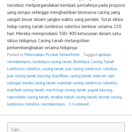
tersebut melipatgandakan kembali jumlahnya pada proporsi
yang serupa sehingga menghasilkan biomassa cacing yang
sangat besar dalam jangka waktu yang pendek. Total siklus
hidup cacing tanah lumbricus rubellus berkisar selama 220
hari. Mereka memproduksi 300-400 keturunan dalam satu
siklus hidupnya. Cacing tanah melanjutkan
perkembangbiakan selama hidupnya
Posted in
Peternakan
,
Produk Sentulfresh
Tagged
aplikasi
vermikompos
,
budidaya cacing tanah
,
Budidaya Cacing Tanah
Lumbricus rubellus
,
cacing tanah
,
jual cacing lumbricus rubellus
,
jual cacing tanah
,
kascing
,
klasifikasi cacing tanah
,
kotoran sapi
sebagai media cacing tanah
,
manfaat cacing lumbricus rubellus
,
manfaat cacing tanah
,
morfologi cacing tanah
,
pupuk kascing
,
reproduksi cacing tanah
,
struktur tubuh cacing tanah
,
ternak cacing
lumbricus rubellus
,
vermikompos
1 Comment
Cari