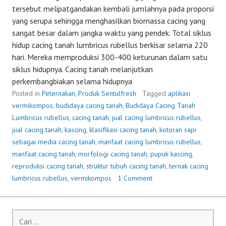
tersebut melipatgandakan kembali jumlahnya pada proporsi
yang serupa sehingga menghasilkan biomassa cacing yang
sangat besar dalam jangka waktu yang pendek. Total siklus
hidup cacing tanah lumbricus rubellus berkisar selama 220
hari. Mereka memproduksi 300-400 keturunan dalam satu
siklus hidupnya. Cacing tanah melanjutkan
perkembangbiakan selama hidupnya
Posted in
Peternakan
,
Produk Sentulfresh
Tagged
aplikasi
vermikompos
,
budidaya cacing tanah
,
Budidaya Cacing Tanah
Lumbricus rubellus
,
cacing tanah
,
jual cacing lumbricus rubellus
,
jual cacing tanah
,
kascing
,
klasifikasi cacing tanah
,
kotoran sapi
sebagai media cacing tanah
,
manfaat cacing lumbricus rubellus
,
manfaat cacing tanah
,
morfologi cacing tanah
,
pupuk kascing
,
reproduksi cacing tanah
,
struktur tubuh cacing tanah
,
ternak cacing
lumbricus rubellus
,
vermikompos
1 Comment
Cari