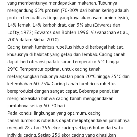
yang membantunya mendapatkan makanan. Tubuhnya
mengandung 65% protein (70-80% dari bahan kering adalah
protein berkualitas tinggi yang kaya akan asam amino lysin),
14% lemak, 14% karbohidrat, dan 3% abu (Edwards dan
Lofty, 1972; Edwards dan Bohlen 1996; Visvanathan et al.,
2005 dalam Sinha, 2010).
Cacing tanah lumbricus rubellus hidup di berbagai habitat,
khususnya di habitat yang gelap dan lembab. Cacing tanah
dapat bertoleransi pada kisaran temperatur 5°C hingga
29°C. Temperatur optimal untuk cacing tanah
melangsungkan hidupnya adalah pada 20°C hingga 25°C dan
kelembaban 60-75%. Cacing tanah lumbricus rubellus
bereproduksi dengan sangat cepat. Beberapa penelitian
mengindikasikan bahwa cacing tanah menggandakan
jumlahnya setiap 60-70 hari.
Pada kondisi lingkungan yang optimum, cacing
tanah lumbricus rubellus dapat melipatgandakan jumlahnya
menjadi 28 atau 256 ekor cacing setiap 6 bulan dari satu
individu cacing. Setiap 256 ekor cacing yang dihasilkan