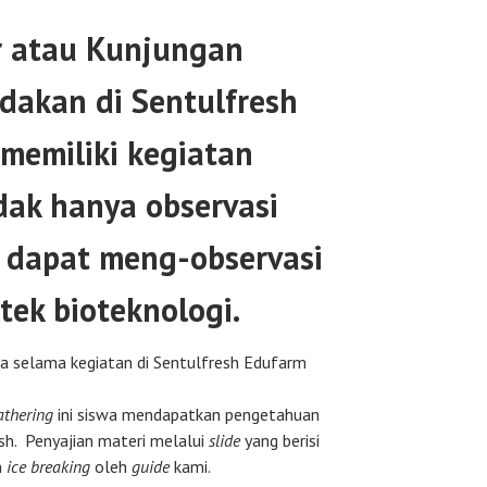
or atau Kunjungan
dakan di Sentulfresh
 memiliki kegiatan
dak hanya observasi
 dapat meng-observasi
ek bioteknologi.
a selama kegiatan di Sentulfresh Edufarm
athering
ini siswa mendapatkan pengetahuan
esh. Penyajian materi melalui
slide
yang berisi
n
ice breaking
oleh
guide
kami.