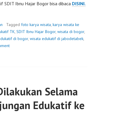
tif SDIT Ibnu Hajar Bogor bisa dibaca
DISINI.
an
Tagged
foto karya wisata
,
karya wisata ke
katif TK
,
SDIT Ibnu Hajar Bogor
,
wisata di bogor
,
dukatif di bogor
,
wisata edukatif di jabodetabek
,
mment
Dilakukan Selama
njungan Edukatif ke