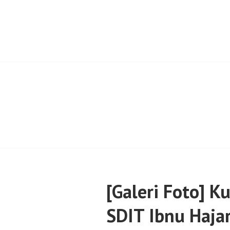
Skip
to
content
SENTULFRESH
[Galeri Foto] K
SDIT Ibnu Hajar