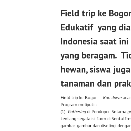
Field trip ke Bog
Edukatif
yang dia
Indonesia saat ini
yang beragam. Ti
hewan, siswa juga
tanaman dan prakt
Field trip ke Bogor
– Run down
acar
Program meliputi :
(1)
Gathering
di Pendopo. Selama
g
tentang segala isi farm di Sentulfr
gambar-gambar dan diselingi denga