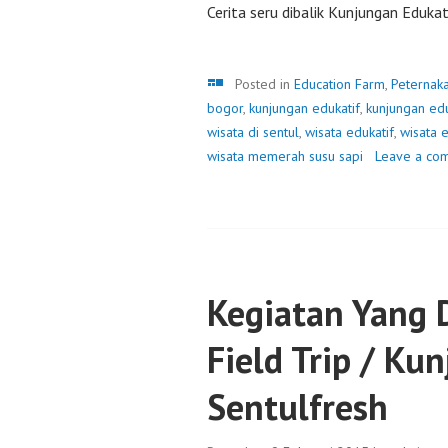
Cerita seru dibalik Kunjungan Eduka
Galeri
Posted in
Education Farm
,
Peternak
bogor
,
kunjungan edukatif
,
kunjungan edu
wisata di sentul
,
wisata edukatif
,
wisata e
wisata memerah susu sapi
Leave a co
Kegiatan Yang 
Field Trip / Ku
Sentulfresh