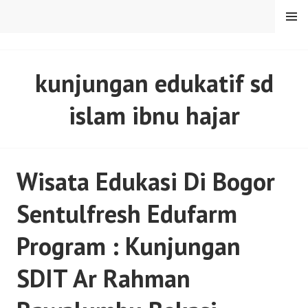
Skip
MENU
to
content
SENTULFRESH
kunjungan edukatif sd
islam ibnu hajar
Wisata Edukasi Di Bogor
Sentulfresh Edufarm
Program : Kunjungan
SDIT Ar Rahman