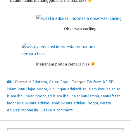
Duduk manis menunggumu di sini hiks hiks
Observasi caciiing
Menanam pohon cemara hias
Gambar
Posted in
Edufarm
,
Galeri Foto
Tagged
Edufarm
,
KE SD
Islam Ibnu Hajar bogor
,
kunjungan edukatif sd islam ibnu hajar
,
sd
islam ibnu hajar bogor
,
sd islam ibnu hajar katulampa
,
sentulfresh
indonesia
,
wisata edukasi anak
,
wisata edukasi bogor
,
wisata
edukasi indonesia
Leave a comment