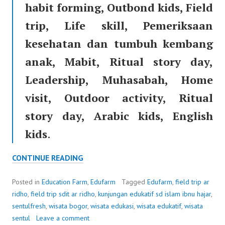
habit forming, Outbond kids, Field
trip, Life skill, Pemeriksaan
kesehatan dan tumbuh kembang
anak, Mabit, Ritual story day,
Leadership, Muhasabah, Home
visit, Outdoor activity, Ritual
story day, Arabic kids, English
kids
.
WISATA
CONTINUE READING
EDUKASI
DI
Posted in
Education Farm
,
Edufarm
Tagged
Edufarm
,
field trip ar
BOGOR
ridho
,
field trip sdit ar ridho
,
kunjungan edukatif sd islam ibnu hajar
,
SENTULFRESH
sentulfresh
,
wisata bogor
,
wisata edukasi
,
wisata edukatif
,
wisata
EDUFARM
sentul
Leave a comment