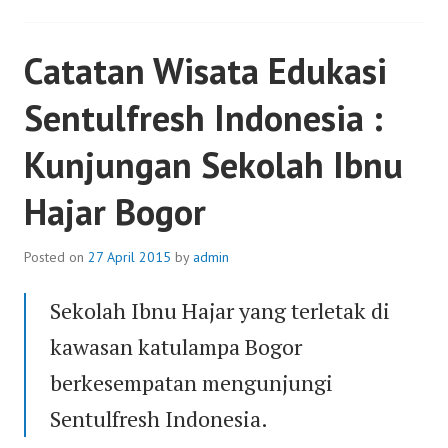
PROGRAM
:
Catatan Wisata Edukasi
KUNJUNGAN
SDIT
Sentulfresh Indonesia :
AR
RAHMAN
Kunjungan Sekolah Ibnu
RAWALUMBU
BEKASI
Hajar Bogor
Posted on
27 April 2015
by
admin
Sekolah Ibnu Hajar yang terletak di
kawasan katulampa Bogor
berkesempatan mengunjungi
Sentulfresh Indonesia.