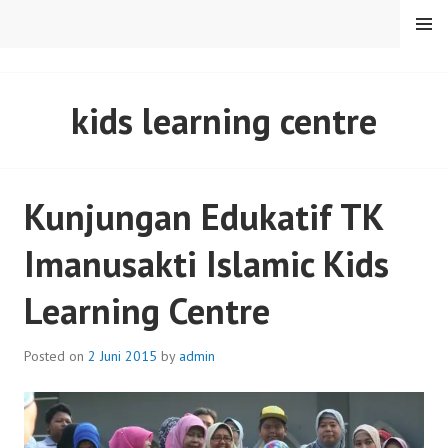
Skip
MENU
to
content
SENTULFRESH
kids learning centre
Kunjungan Edukatif TK
Imanusakti Islamic Kids
Learning Centre
Posted on
2 Juni 2015
by
admin