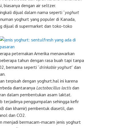
i, biasanya dengan air seltzer.
ngkali dijual dalam nama seperti “
yoghurt
inuman yoghurt yang populer di Kanada,
ang dijual di supermarket dan toko-toko
eberapa peternakan Amerika menawarkan
 beberapa tahun dengan rasa buah tapi tanpa
02, bernama seperti “
drinkable yoghurt
” dan
an.
an terpisah dengan yoghurt.hal ini karena
berbeda diantaranya
Lactobacillus lactis
dan
ran dalam pembentukan asam laktat.
 terjadinya penggumpalan sehingga kefir
AB dan khamir) pembentuk diasetil, dan
anol dan CO2.
ikan menjadi bermacam-macam jenis yoghurt