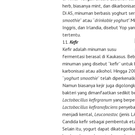
herb, biasanya mint, dan dikarbonisas
Di AS, minuman berbasis yoghurt seri
smoothie
” atau “
drinkable yoghurt
”.M
Inggris, dan Irlandia, disebut Yop y
tertentu.
11.
Kefir
Kefir adalah minuman susu
fermentasi berasal di Kaukasus. B
minuman yang disebut “kefir” untuk
karbonisasi atau alkohol. Hingga 20
“
yoghurt smoothie
” telah diperkenalk
Namun biasanya kejir juga digolongk
bakteri yang dimanfaatkan sedikit 
Lactobacillus kefirgranum
yang berpe
Lactobacillus kefiranofaciens
penyebab
menjadi kental,
Leuconostoc
(jenis L
Candida kefir sebagai pembentuk et
Selain itu, yogurt dapat dikategor