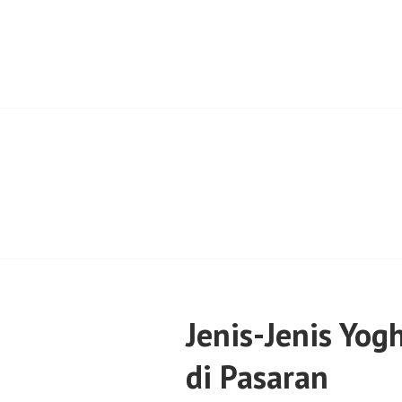
Skip
to
content
SENTULFRESH
Jenis-Jenis Yog
di Pasaran