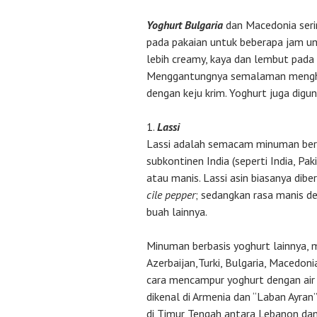
Yoghurt Bulgaria
dan Macedonia seri
pada pakaian untuk beberapa jam unt
lebih creamy, kaya dan lembut pada
Menggantungnya semalaman menghas
dengan keju krim. Yoghurt juga digu
Lassi
Lassi adalah semacam minuman berb
subkontinen India (seperti India, Pa
atau manis. Lassi asin biasanya dibe
cile pepper
; sedangkan rasa manis d
buah lainnya.
Minuman berbasis yoghurt lainnya, m
Azerbaijan,Turki, Bulgaria, Macedon
cara mencampur yoghurt dengan ai
dikenal di Armenia dan “Laban Ayran”
di Timur Tengah antara Lebanon dan