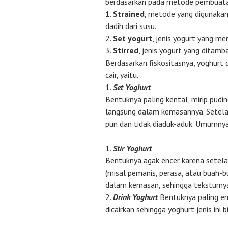
berdasarkan pada metode pembuatan
1.
Strained
, metode yang digunakan
dadih dari susu.
2.
Set yogurt
, jenis yogurt yang me
3.
Stirred
, jenis yogurt yang ditam
Berdasarkan fiskositasnya, yoghurt 
cair, yaitu.
1.
Set Yoghurt
Bentuknya paling kental, mirip pudi
langsung dalam kemasannya. Setela
pun dan tidak diaduk-aduk. Umumnya 
Stir Yoghurt
Bentuknya agak encer karena setela
(misal pemanis, perasa, atau buah-b
dalam kemasan, sehingga teksturnya 
Drink Yoghurt
Bentuknya paling en
dicairkan sehingga yoghurt jenis ini 