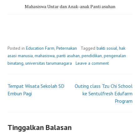
Mahasiswa Untar dan Anak-anak Panti asuhan
Posted in
Education Farm
,
Peternakan
Tagged
bakti sosial
,
hak
asasi manusia
,
mahasiswa
,
panti asuhan
,
pendidikan
,
pengenalan
binatang
,
universitas tarumanagara
Leave a comment
Tempat Wisata Sekolah SD
Outing class Tzu Chi School
Post
Embun Pagi
ke Sentulfresh Edufarm
Program
navigation
Tinggalkan Balasan