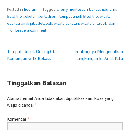
Posted in
Edufarm
Tagged
cherry montessori bekasi
,
Edufarm
,
field trip sekolah
,
sentulfresh
,
tempat untuk filed trip
,
wisata
edukasi anak jabodetabek
,
wisata sekolah
,
wisata untuk SD dan
TK
Leave a comment
Tempat Untuk Outing Class :
Pentingnya Mengenalkan
Post
Kunjungan GIIS Bekasi.
Lingkungan ke Anak Kita
navigation
Tinggalkan Balasan
Alamat email Anda tidak akan dipublikasikan.
Ruas yang
wajib ditandai
*
Komentar
*