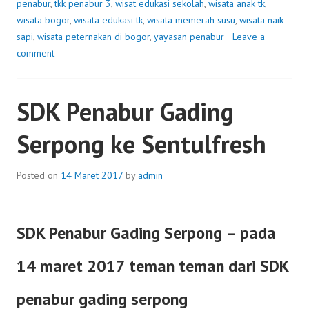
penabur
,
tkk penabur 3
,
wisat edukasi sekolah
,
wisata anak tk
,
PENABUR
wisata bogor
,
wisata edukasi tk
,
wisata memerah susu
,
wisata naik
sapi
,
wisata peternakan di bogor
,
yayasan penabur
Leave a
3
comment
KE
SDK Penabur Gading
SENTULFRESH
Serpong ke Sentulfresh
Posted on
14 Maret 2017
by
admin
SDK Penabur Gading Serpong – pada
14 maret 2017 teman teman dari SDK
penabur gading serpong