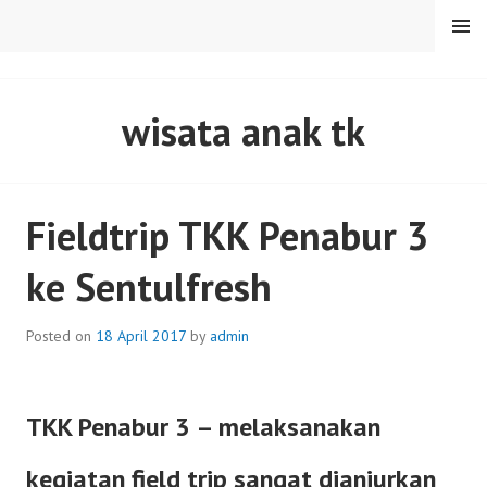
Skip
MENU
to
content
SENTULFRESH
wisata anak tk
Fieldtrip TKK Penabur 3
ke Sentulfresh
Posted on
18 April 2017
by
admin
TKK Penabur 3 – melaksanakan
kegiatan field trip sangat dianjurkan