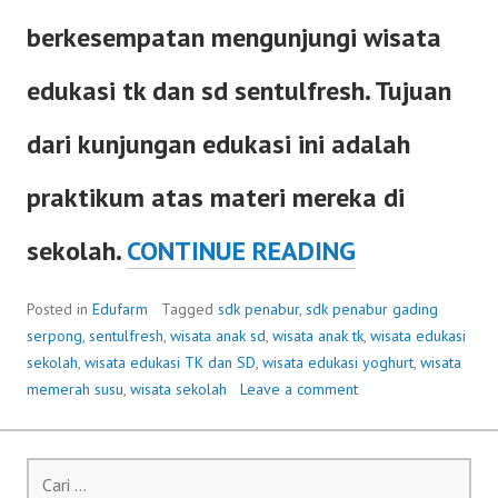
berkesempatan mengunjungi wisata
edukasi tk dan sd sentulfresh. Tujuan
dari kunjungan edukasi ini adalah
praktikum atas materi mereka di
SDK
sekolah.
CONTINUE READING
PENABUR
Posted in
Edufarm
Tagged
sdk penabur
,
sdk penabur gading
serpong
,
sentulfresh
,
wisata anak sd
,
wisata anak tk
,
wisata edukasi
GADING
sekolah
,
wisata edukasi TK dan SD
,
wisata edukasi yoghurt
,
wisata
memerah susu
,
wisata sekolah
Leave a comment
SERPONG
KE
Cari
untuk: