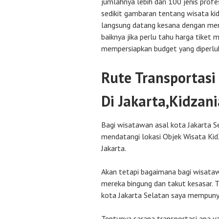
jumlahnya lebih dari 100 jenis profe
sedikit gambaran tentang wisata kidz
langsung datang kesana dengan men
baiknya jika perlu tahu harga tiket 
mempersiapkan budget yang diperlu
Rute Transportasi
Di Jakarta,Kidzani
Bagi wisatawan asal kota Jakarta Se
mendatangi lokasi Objek Wisata Kid
Jakarta.
Akan tetapi bagaimana bagi wisataw
mereka bingung dan takut kesasar. T
kota Jakarta Selatan saya mempunya
Tentunya sarana transportasi apa y