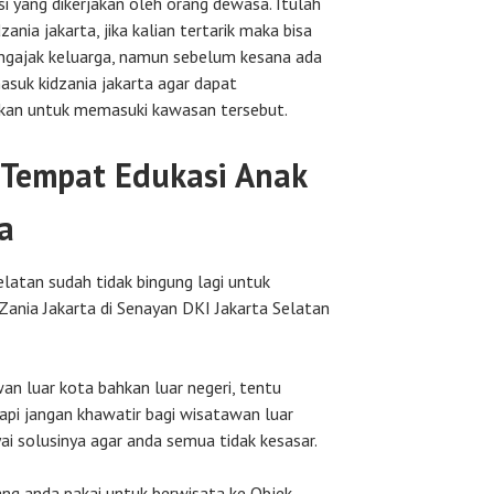
si yang dikerjakan oleh orang dewasa. Itulah
ania jakarta, jika kalian tertarik maka bisa
gajak keluarga, namun sebelum kesana ada
masuk kidzania jakarta agar dapat
kan untuk memasuki kawasan tersebut.
 Tempat Edukasi Anak
a
latan sudah tidak bingung lagi untuk
Zania Jakarta di Senayan DKI Jakarta Selatan
an luar kota bahkan luar negeri, tentu
api jangan khawatir bagi wisatawan luar
i solusinya agar anda semua tidak kesasar.
ang anda pakai untuk berwisata ke Objek