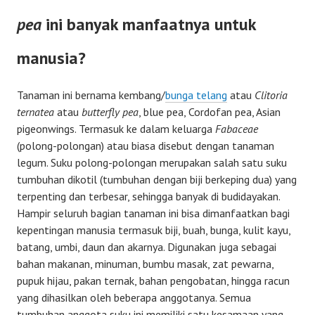
pea
ini banyak manfaatnya untuk
manusia?
Tanaman ini bernama kembang/
bunga telang
atau
Clitoria
ternatea
atau
butterfly pea
, blue pea, Cordofan pea, Asian
pigeonwings. Termasuk ke dalam keluarga
Fabaceae
(polong-polongan) atau biasa disebut dengan tanaman
legum. Suku polong-polongan merupakan salah satu suku
tumbuhan dikotil (tumbuhan dengan biji berkeping dua) yang
terpenting dan terbesar, sehingga banyak di budidayakan.
Hampir seluruh bagian tanaman ini bisa dimanfaatkan bagi
kepentingan manusia termasuk biji, buah, bunga, kulit kayu,
batang, umbi, daun dan akarnya. Digunakan juga sebagai
bahan makanan, minuman, bumbu masak, zat pewarna,
pupuk hijau, pakan ternak, bahan pengobatan, hingga racun
yang dihasilkan oleh beberapa anggotanya. Semua
tumbuhan anggota suku ini memiliki satu kesamaan yang