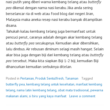
nasi putih yang diberi warna kembang telang atau
butterfly
pea
dikenal dengan nama nasi kerabu. Jika anda sering
berselancar ria di web atau food blog dari negeri Jiran,
Malaysia maka aneka resep nasi kerabu banyak ditampilkan
disana.
Tahukah kalau kembang telang juga bermanfaat untuk
pencuci perut, caranya adalah dengan akar kembang telang
atau
butterfly pea
secukupnya. Kemudian akar dibersihkan,
lalu direbus. Air rebusan diminum selagi masih hangat. Selain
akar bisa juga dengan biji dari kembang telang atau
butterfly
pea
tersebut. Maka kita siapkan Biji 1-2 biji, kemudian Biji
dihancurkan kemudian serbuknya ditelan.
Posted in
Pertanian
,
Produk Sentulfresh
,
Tanaman
Tagged
butterfly pea
,
kembang telang untuk kesehatan
,
manfaat kembang
telang
,
nama latin kembang telang
,
obat mata tradisional
,
pewarna
makanan alami
,
si biru yang kaya manfaat
Leave a comment