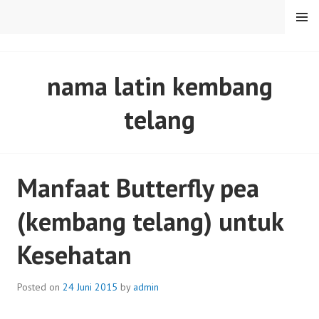
Skip
MENU
to
content
SENTULFRESH
nama latin kembang
telang
Manfaat Butterfly pea
(kembang telang) untuk
Kesehatan
Posted on
24 Juni 2015
by
admin