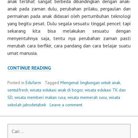
anak terlihat sangat berbeda dibandingkan dengan anak-
anak pada zaman dulu, perubahan prilaku, pergaulan dan
permainan pada anak didasari oleh pertumbuhan teknologi
yang begitu pesat. Dulu segala sesuatu tinggal pencet tapi
sekarang kita bisa melakukan sesuatu dengan
menyentuhnya saja, tentu nya perubahan zaman pasti
merubah cara berfikir, cara pandang dan cara belajar suatu
umat manusia.
PENTINGNYA
CONTINUE READING
MENGENALKAN
LINGKUNGAN
Posted in
Edufarm
Tagged
Mengenal lingkungan untuk anak
,
KE
sentulfresh
,
wisata edukasi anak di bogor
,
wisata edukasi TK dan
ANAK
SD
,
wisata memberi makan rusa
,
wisata memerah susu
,
wisata
KITA
sekolah jabodetabek
Leave a comment
Cari
untuk: