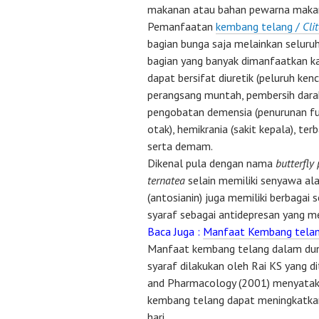
makanan atau bahan pewarna maka
Pemanfaatan
kembang telang /
Cli
bagian bunga saja melainkan seluru
bagian yang banyak dimanfaatkan ka
dapat bersifat diuretik (peluruh kenci
perangsang muntah, pembersih dara
pengobatan demensia (penurunan fu
otak), hemikrania (sakit kepala), terb
serta demam.
Dikenal pula dengan nama
butterfly
ternatea
selain memiliki senyawa a
(antosianin) juga memiliki berbagai
syaraf sebagai antidepresan yang me
Baca Juga :
Manfaat Kembang telan
Manfaat kembang telang dalam dun
syaraf dilakukan oleh Rai KS yang d
and Pharmacology (2001) menyata
kembang telang dapat meningkatka
hari.