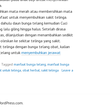
a.
uhkan mata merah atau membersihkan mata
nfaat untuk menyembuhkan sakit telinga.
h dahulu daun bunga telang kemudian Cuci
lalu giling hingga halus. Setelah dirasa
ras, dilanjutkan dengan menambahkan sedikit
oleskan ke sekitar telinga yang sakit.
t telinga dengan bunga telang obat, kalian
telang untuk
menyembuhkan jerawat
Tagged
manfaat bunga telang
,
manfaat bunga
t untuk telinga
,
obat herbal
,
sakit telinga
Leave a
ordPress.com
.