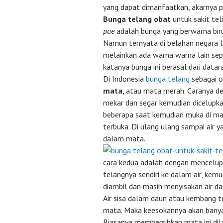
yang dapat dimanfaatkan, akarnya p
Bunga telang
obat
untuk sakit tel
pae
adalah bunga yang berwarna biru
Namun ternyata di belahan negara la
melainkan ada warna warna lain sepe
katanya bunga ini berasal dari datar
Di Indonesia
bunga telang
sebagai o
mata
, atau mata merah. Caranya 
mekar dan segar kemudian dicelupka
beberapa saat kemudian muka di m
terbuka. Di ulang ulang sampai air 
dalam mata.
cara kedua adalah dengan mencelup
telangnya sendiri ke dalam air, kemu
diambil dan masih menyisakan air da
Air sisa dalam daun atau kembang t
mata. Maka keesokannya akan banya
Biasanya membersihkan mata ini dil