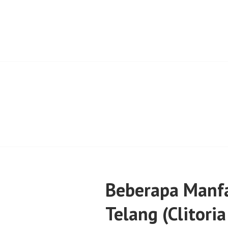
Skip
to
content
SENTULFRESH
Beberapa Manf
Telang (Clitori