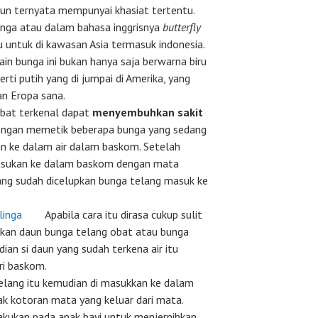
un ternyata mempunyai khasiat tertentu.
inga atau dalam bahasa inggrisnya
butterfly
 untuk di kawasan Asia termasuk indonesia.
in bunga ini bukan hanya saja berwarna biru
rti putih yang di jumpai di Amerika, yang
an Eropa sana.
bat terkenal dapat
menyembuhkan sakit
dengan memetik beberapa bunga yang sedang
n ke dalam air dalam baskom. Setelah
asukan ke dalam baskom dengan mata
yang sudah dicelupkan bunga telang masuk ke
Apabila cara itu dirasa cukup sulit
kan daun bunga telang obat atau bunga
dian si daun yang sudah terkena air itu
ri baskom.
elang itu kemudian di masukkan ke dalam
k kotoran mata yang keluar dari mata.
akukan pada anak bayi untuk menjernihkan