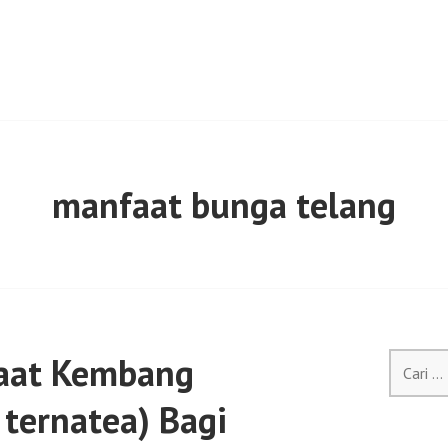
manfaat bunga telang
aat Kembang
Cari
untuk:
a ternatea) Bagi