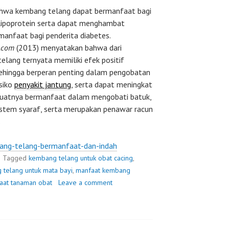
ahwa kembang telang dapat bermanfaat bagi
i lipoprotein serta dapat menghambat
manfaat bagi penderita diabetes.
.com
(2013) menyatakan bahwa dari
telang ternyata memiliki efek positif
ehingga berperan penting dalam pengobatan
siko
penyakit jantung
, serta dapat meningkat
uatnya bermanfaat dalam mengobati batuk,
sistem syaraf, serta merupakan penawar racun
.
ang-telang-bermanfaat-dan-indah
Tagged
kembang telang untuk obat cacing
,
telang untuk mata bayi
,
manfaat kembang
aat tanaman obat
Leave a comment