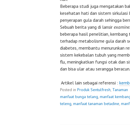
Beberapa studi juga mengatakan b
kesehatan hati dan sistem sirkulas
penyerapan gula darah sehingga ber
Sebuah berita yang di lansir
examine
beberapa hasil penelitian, kembang 
terhadap metabolisme gula darah s
diabetes, membantu menurunkan re
sistem kekebalan tubuh yang memb
flu, meningkatkan fungsi otak dan 
dan bisa ular atau serangga beracun
Artikel lain sebagai referensi :
kemb
Posted in
Produk Sentulfresh
,
Tanaman
manfaat bunga telang
,
manfaat kembang 
teleng
,
manfaat tanaman betadine
,
manf