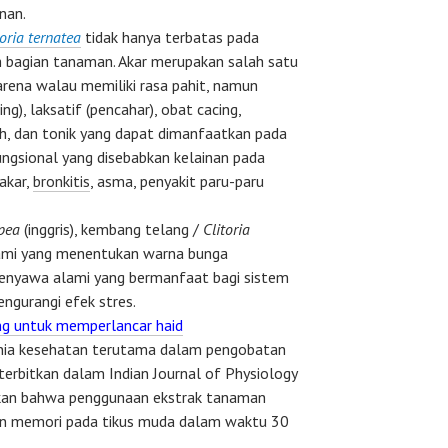
nan.
toria ternatea
tidak hanya terbatas pada
h bagian tanaman. Akar merupakan salah satu
rena walau memiliki rasa pahit, namun
ng), laksatif (pencahar), obat cacing,
h, dan tonik yang dapat dimanfaatkan pada
ngsional yang disebabkan kelainan pada
akar,
bronkitis
, asma, penyakit paru-paru
 pea
(inggris), kembang telang /
Clitoria
lami yang menentukan warna bunga
 senyawa alami yang bermanfaat bagi sistem
ngurangi efek stres.
g untuk memperlancar haid
ia kesehatan terutama dalam pengobatan
iterbitkan dalam Indian Journal of Physiology
kan bahwa penggunaan ekstrak tanaman
n memori pada tikus muda dalam waktu 30