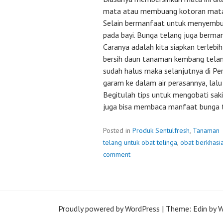
mata atau membuang kotoran mat
Selain bermanfaat untuk menyemb
pada bayi. Bunga telang juga berma
Caranya adalah kita siapkan terlebi
bersih daun tanaman kembang telang 
sudah halus maka selanjutnya di Pe
garam ke dalam air perasannya, lalu 
Begitulah tips untuk mengobati saki
juga bisa membaca manfaat bunga 
Posted in
Produk Sentulfresh
,
Tanaman
telang untuk obat telinga
,
obat berkhasia
comment
Proudly powered by WordPress
|
Theme: Edin by
W