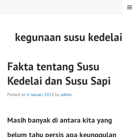
Skip
MENU
to
content
SENTULFRESH
kegunaan susu kedelai
Fakta tentang Susu
Kedelai dan Susu Sapi
Posted on
6 Januari 2015
by
admin
Masih banyak di antara kita yang
belum tahu persis apa keunggulan