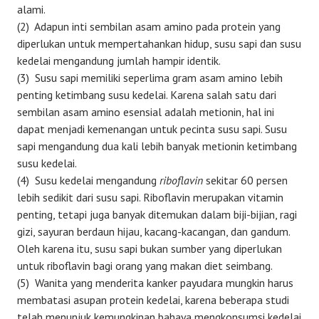
alami.
(2) Adapun inti sembilan asam amino pada protein yang
diperlukan untuk mempertahankan hidup, susu sapi dan susu
kedelai mengandung jumlah hampir identik.
(3) Susu sapi memiliki seperlima gram asam amino lebih
penting ketimbang susu kedelai. Karena salah satu dari
sembilan asam amino esensial adalah metionin, hal ini
dapat menjadi kemenangan untuk pecinta susu sapi. Susu
sapi mengandung dua kali lebih banyak metionin ketimbang
susu kedelai.
(4) Susu kedelai mengandung
riboflavin
sekitar 60 persen
lebih sedikit dari susu sapi. Riboflavin merupakan vitamin
penting, tetapi juga banyak ditemukan dalam biji-bijian, ragi
gizi, sayuran berdaun hijau, kacang-kacangan, dan gandum.
Oleh karena itu, susu sapi bukan sumber yang diperlukan
untuk riboflavin bagi orang yang makan diet seimbang.
(5) Wanita yang menderita kanker payudara mungkin harus
membatasi asupan protein kedelai, karena beberapa studi
telah menunjuk kemungkinan bahaya mengkonsumsi kedelai