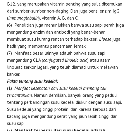
B12, yang merupakan vitamin penting yang sulit ditemukan
dari sumber-sumber non-daging. Dan juga berisi enzim IgG
(
Immunoglobulin
), vitamin A, B, dan C.
(6) Penelitian juga menunjukkan bahwa susu sapi perah juga
mengandung enzim dan antibodi yang benar-benar
membuat susu kurang rentan terhadap bakteri.
Lipase
juga
hadir yang membantu pencernaan lemak.
(7) Manfaat besar lainnya adalah bahwa susu sapi
mengandung CLA (
conjugated linoleic acid
) atau asam
linoleat terkonjugasi, yang telah diamati untuk melawan
kanker.
Fakta tentang susu kedelai:
(1)
Manfaat kesehatan dari susu kedelai memang tak
terbantahkan
. Namun demikian, banyak orang yang peduli
tentang perbandingan susu kedelai diukur dengan susu sapi.
Susu kedelai yang tinggi protein, dan karena terbuat dari
kacang juga mengandung serat yang jauh lebih tinggi dari
susu sapi.
(2)
Manfaat terbesar dari susu kedelai adalah