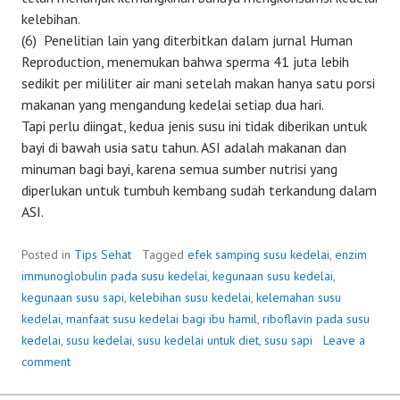
kelebihan.
(6) Penelitian lain yang diterbitkan dalam jurnal Human
Reproduction, menemukan bahwa sperma 41 juta lebih
sedikit per mililiter air mani setelah makan hanya satu porsi
makanan yang mengandung kedelai setiap dua hari.
Tapi perlu diingat, kedua jenis susu ini tidak diberikan untuk
bayi di bawah usia satu tahun. ASI adalah makanan dan
minuman bagi bayi, karena semua sumber nutrisi yang
diperlukan untuk tumbuh kembang sudah terkandung dalam
ASI.
Posted in
Tips Sehat
Tagged
efek samping susu kedelai
,
enzim
immunoglobulin pada susu kedelai
,
kegunaan susu kedelai
,
kegunaan susu sapi
,
kelebihan susu kedelai
,
kelemahan susu
kedelai
,
manfaat susu kedelai bagi ibu hamil
,
riboflavin pada susu
kedelai
,
susu kedelai
,
susu kedelai untuk diet
,
susu sapi
Leave a
comment