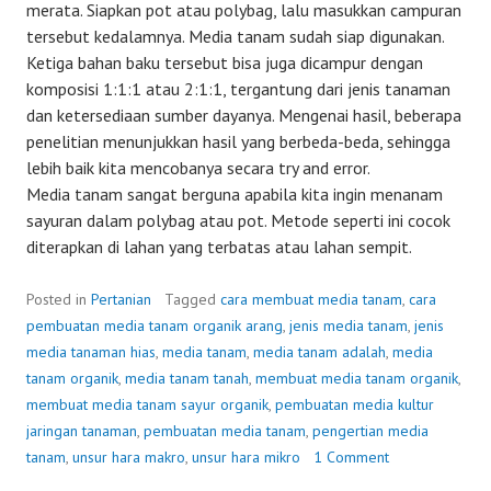
merata. Siapkan pot atau polybag, lalu masukkan campuran
tersebut kedalamnya. Media tanam sudah siap digunakan.
Ketiga bahan baku tersebut bisa juga dicampur dengan
komposisi 1:1:1 atau 2:1:1, tergantung dari jenis tanaman
dan ketersediaan sumber dayanya. Mengenai hasil, beberapa
penelitian menunjukkan hasil yang berbeda-beda, sehingga
lebih baik kita mencobanya secara try and error.
Media tanam sangat berguna apabila kita ingin menanam
sayuran dalam polybag atau pot. Metode seperti ini cocok
diterapkan di lahan yang terbatas atau lahan sempit.
Posted in
Pertanian
Tagged
cara membuat media tanam
,
cara
pembuatan media tanam organik arang
,
jenis media tanam
,
jenis
media tanaman hias
,
media tanam
,
media tanam adalah
,
media
tanam organik
,
media tanam tanah
,
membuat media tanam organik
,
membuat media tanam sayur organik
,
pembuatan media kultur
jaringan tanaman
,
pembuatan media tanam
,
pengertian media
tanam
,
unsur hara makro
,
unsur hara mikro
1 Comment