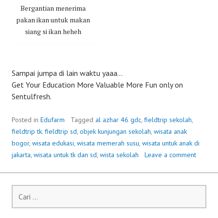
Bergantian menerima
pakan ikan untuk makan
siang si ikan heheh
Sampai jumpa di lain waktu yaaa…
Get Your Education More Valuable More Fun only on
Sentulfresh.
Posted in
Edufarm
Tagged
al azhar 46 gdc
,
fieldtrip sekolah
,
fieldtrip tk. fieldtrip sd
,
objek kunjungan sekolah
,
wisata anak
bogor
,
wisata edukasi
,
wisata memerah susu
,
wisata untuk anak di
jakarta
,
wisata untuk tk dan sd
,
wista sekolah
Leave a comment
Cari
untuk: