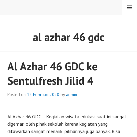
Skip
MENU
to
content
SENTULFRESH
al azhar 46 gdc
Al Azhar 46 GDC ke
Sentulfresh Jilid 4
Posted on
12 Februari 2020
by
admin
Al Azhar 46 GDC – Kegiatan wisata edukasi saat ini sangat
digemari oleh pihak sekolah karena kegiatan yang
ditawarkan sangat menarik, pilihannya juga banyak. Bisa