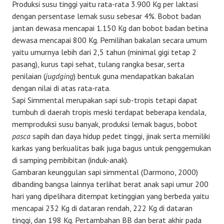
Produksi susu tinggi yaitu rata-rata 3.900 Kg per laktasi
dengan persentase lemak susu sebesar 4%. Bobot badan
jantan dewasa mencapai 1.150 Kg dan bobot badan betina
dewasa mencapai 800 Kg. Pemilihan bakalan secara umum
yaitu umurnya lebih dari 2,5 tahun (minimal gigi tetap 2
pasang), kurus tapi sehat, tulang rangka besar, serta
penilaian (
jugdging
) bentuk guna mendapatkan bakalan
dengan nilai di atas rata-rata.
Sapi Simmental merupakan sapi sub-tropis tetapi dapat
tumbuh di daerah tropis meski terdapat beberapa kendala,
memproduksi susu banyak, produksi lemak bagus, bobot
pasca
sapih dan daya hidup pedet tinggi, jinak serta memiliki
karkas yang berkualitas baik juga bagus untuk penggemukan
di samping pembibitan (induk-anak).
Gambaran keunggulan sapi simmental (Darmono, 2000)
dibanding bangsa lainnya terlihat berat anak sapi umur 200
hari yang dipelihara ditempat ketinggian yang berbeda yaitu
mencapai 232 Kg di dataran rendah, 222 Kg di dataran
tinggi, dan 198 Kg. Pertambahan BB dan berat akhir pada