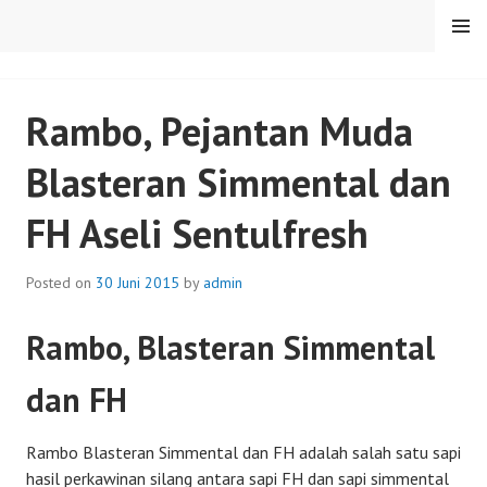
Skip
MENU
to
content
SENTULFRESH
Rambo, Pejantan Muda
Blasteran Simmental dan
FH Aseli Sentulfresh
Posted on
30 Juni 2015
by
admin
Rambo, Blasteran Simmental
dan FH
R
ambo Blasteran Simmental dan FH adalah salah satu sapi
hasil perkawinan silang antara sapi FH dan sapi simmental