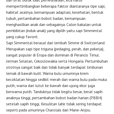
dan sifat buruk saat pemeliharaan, kita harus
mempertimbangkan beberapa faktor diantaranya tipe sapi,
habitat asalnya, kemampuan adaptasi, kesehatan, bentuk
tubuh, pertambahan bobot badan, kemampuan
menghasilkan anak dan sebagainya. Calon bakalan untuk
pembibitan (induk-anak) yang dipilih yaitu sapi Simmental
yang cukup favorit.
Sapi Simmental berasal dari lembah Simme di Switzerland.
Merupakan sapi tipe triguna (pedaging, perah, dan pekerja),
sangat populer di Eropa dan dominan di Perancis Timur,
Jerman Selatan, Cekoslowakia serta Hongaria. Pertumbuhan
ototnya sangat baik dan tidak banyak terdapat timbunan
lemak di bawah kulit. Warna bulu umumnya krem
kecoklatan hingga sedikit merah dan warna bulu pada muka
putih, warna dari lutut ke bawah dan ujung ekor juga
berwarna putih. Tanduknya tidak begitu besar, berat sapih
anaknya tinggi, pertambahan bobot badan harian (PBBH)
setelah sapih tinggi, Kesulitan lahir tidak sering terdapat
seperti pada umumnya Charolais dan Mane-Anjou.