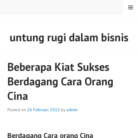
Skip
MENU
to
content
SENTULFRESH
untung rugi dalam bisnis
Beberapa Kiat Sukses
Berdagang Cara Orang
Cina
Posted on
26 Februari 2015
by
admin
Berdagang Cara orang Cina