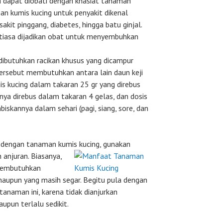
a dapat diobati dengan khasiat tanaman
an kumis kucing untuk penyakit dikenal
it pinggang, diabetes, hingga batu ginjal.
ntiasa dijadikan obat untuk menyembuhkan
 dibutuhkan racikan khusus yang dicampur
tersebut membutuhkan antara lain daun keji
mis kucing dalam takaran 25 gr yang direbus
knya direbus dalam takaran 4 gelas, dan dosis
skannya dalam sehari (pagi, siang, sore, dan
l dengan tanaman kumis kucing, gunakan
 anjuran. Biasanya,
 membutuhkan
maupun yang masih segar. Begitu pula dengan
anaman ini, karena tidak dianjurkan
pun terlalu sedikit.