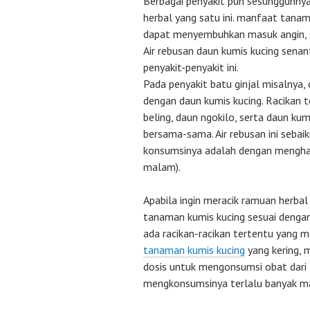
Berbagai penyakit pun sesungguhny
herbal yang satu ini. manfaat tanam
dapat menyembuhkan masuk angin, sak
Air rebusan daun kumis kucing sena
penyakit-penyakit ini.
Pada penyakit batu ginjal misalnya,
dengan daun kumis kucing. Racikan 
beling, daun ngokilo, serta daun ku
bersama-sama. Air rebusan ini sebai
konsumsinya adalah dengan menghabi
malam).
Apabila ingin meracik ramuan herba
tanaman
kumis kucing sesuai dengan
ada racikan-racikan tertentu yang
tanaman kumis kucing
yang kering, 
dosis untuk mengonsumsi obat dari t
mengkonsumsinya terlalu banyak mau