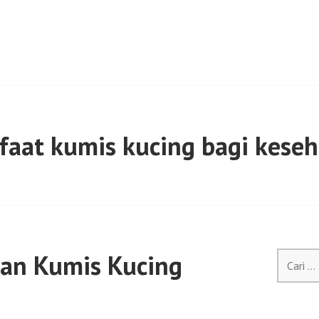
aat kumis kucing bagi kese
an Kumis Kucing
Cari
untuk: