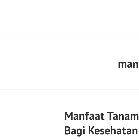
Skip
to
content
SENTULFRESH
manf
Manfaat Tanam
Bagi Kesehatan