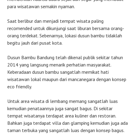
para wisatawan semakin nyaman.
Saat berlibur dan menjadi tempat wisata paling
recomended untuk dikunjungi saat liburan bersama orang-
orang terdekat. Sebenarnya, lokasi dusun bambu tidaklah
begitu jauh dari pusat kota.
Dusun Bambu Bandung telah dikenal publik sekitar tahun
2014 yang langsung menarik perhatian masyarakat.
Keberadaan dusun bambu sangatlah memikat hati
wisatawan lokal maupun dari mancanegara dengan konsep
eco friendly.
Untuk area wisata di lembang memang sangatlah luas
kemudian penataannya juga sangat bagus. Di sekitar
tempat wisatanya terdapat area kuliner dan restoran.
Bahkan juga terdapat villa dan glamping kemudian juga ada
taman terbuka yang sangatlah luas dengan konsep bagus.