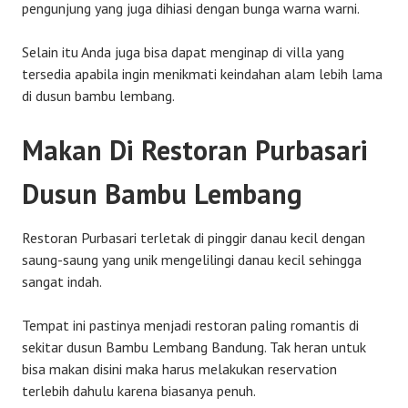
pengunjung yang juga dihiasi dengan bunga warna warni.
Selain itu Anda juga bisa dapat menginap di villa yang
tersedia apabila ingin menikmati keindahan alam lebih lama
di dusun bambu lembang.
Makan Di Restoran Purbasari
Dusun Bambu Lembang
Restoran Purbasari terletak di pinggir danau kecil dengan
saung-saung yang unik mengelilingi danau kecil sehingga
sangat indah.
Tempat ini pastinya menjadi restoran paling romantis di
sekitar dusun Bambu Lembang Bandung. Tak heran untuk
bisa makan disini maka harus melakukan reservation
terlebih dahulu karena biasanya penuh.