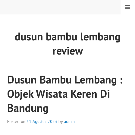
Skip
MENU
to
content
SENTULFRESH
dusun bambu lembang
review
Dusun Bambu Lembang :
Objek Wisata Keren Di
Bandung
Posted on
31 Agustus 2023
by
admin