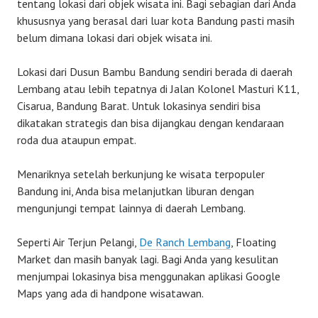
tentang lokasi dari objek wisata ini. Bagi sebagian dari Anda
khususnya yang berasal dari luar kota Bandung pasti masih
belum dimana lokasi dari objek wisata ini.
Lokasi dari Dusun Bambu Bandung sendiri berada di daerah
Lembang atau lebih tepatnya di Jalan Kolonel Masturi K11,
Cisarua, Bandung Barat. Untuk lokasinya sendiri bisa
dikatakan strategis dan bisa dijangkau dengan kendaraan
roda dua ataupun empat.
Menariknya setelah berkunjung ke wisata terpopuler
Bandung ini, Anda bisa melanjutkan liburan dengan
mengunjungi tempat lainnya di daerah Lembang.
Seperti Air Terjun Pelangi,
De Ranch Lembang
, Floating
Market dan masih banyak lagi. Bagi Anda yang kesulitan
menjumpai lokasinya bisa menggunakan aplikasi Google
Maps yang ada di handpone wisatawan.