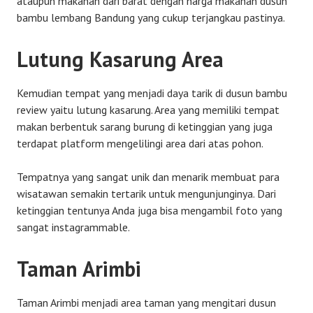
ataupun makanan dari barat dengan harga makanan dusun
bambu lembang Bandung yang cukup terjangkau pastinya.
Lutung Kasarung Area
Kemudian tempat yang menjadi daya tarik di dusun bambu
review yaitu lutung kasarung. Area yang memiliki tempat
makan berbentuk sarang burung di ketinggian yang juga
terdapat platform mengelilingi area dari atas pohon.
Tempatnya yang sangat unik dan menarik membuat para
wisatawan semakin tertarik untuk mengunjunginya. Dari
ketinggian tentunya Anda juga bisa mengambil foto yang
sangat instagrammable.
Taman Arimbi
Taman Arimbi menjadi area taman yang mengitari dusun