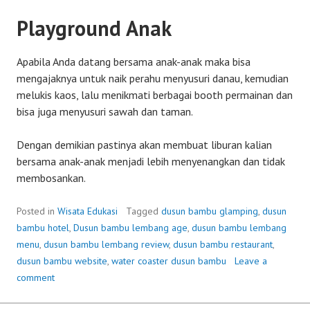
Playground Anak
Apabila Anda datang bersama anak-anak maka bisa
mengajaknya untuk naik perahu menyusuri danau, kemudian
melukis kaos, lalu menikmati berbagai booth permainan dan
bisa juga menyusuri sawah dan taman.
Dengan demikian pastinya akan membuat liburan kalian
bersama anak-anak menjadi lebih menyenangkan dan tidak
membosankan.
Posted in
Wisata Edukasi
Tagged
dusun bambu glamping
,
dusun
bambu hotel
,
Dusun bambu lembang age
,
dusun bambu lembang
menu
,
dusun bambu lembang review
,
dusun bambu restaurant
,
dusun bambu website
,
water coaster dusun bambu
Leave a
comment