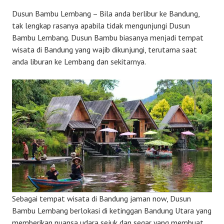
Dusun Bambu Lembang – Bila anda berlibur ke Bandung,
tak lengkap rasanya apabila tidak mengunjungi Dusun
Bambu Lembang. Dusun Bambu biasanya menjadi tempat
wisata di Bandung yang wajib dikunjungi, terutama saat
anda liburan ke Lembang dan sekitarnya.
Sebagai tempat wisata di Bandung jaman now, Dusun
Bambu Lembang berlokasi di ketinggan Bandung Utara yang
memberikan nuansa udara sejuk dan segar yang membuat