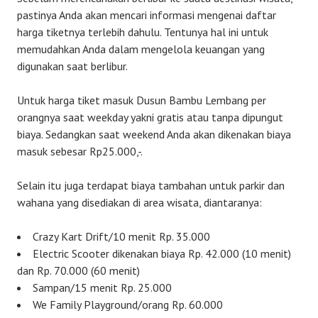
pastinya Anda akan mencari informasi mengenai daftar
harga tiketnya terlebih dahulu. Tentunya hal ini untuk
memudahkan Anda dalam mengelola keuangan yang
digunakan saat berlibur.
Untuk harga tiket masuk Dusun Bambu Lembang per
orangnya saat weekday yakni gratis atau tanpa dipungut
biaya. Sedangkan saat weekend Anda akan dikenakan biaya
masuk sebesar Rp25.000,-.
Selain itu juga terdapat biaya tambahan untuk parkir dan
wahana yang disediakan di area wisata, diantaranya:
Crazy Kart Drift/10 menit Rp. 35.000
Electric Scooter dikenakan biaya Rp. 42.000 (10 menit)
dan Rp. 70.000 (60 menit)
Sampan/15 menit Rp. 25.000
We Family Playground/orang Rp. 60.000