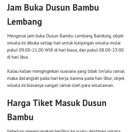
Jam Buka Dusun Bambu
Lembang
Mengenai jam buka Dusun Bambu Lembang Bandung, objek
wisata ini dibuka setiap hari untuk kunjungan wisata mulai
pukul 09.00-21.00 WIB di hari biasa, dan pukul 08.00-23.00
di hari libur.
Kalau kalian menginginkan suasana yang tidak terlalu ramai,
maka datanglah pada hari kerja, karena pada hari libur, objek
wisata ini biasanya sangat ramai oleh para wisatawan.
Harga Tiket Masuk Dusun
Bambu
Sebelum merencanakan berlibur ke suatu destinasi wisata,