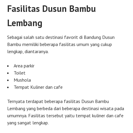
Fasilitas Dusun Bambu
Lembang
Sebagai salah satu destinasi favorit di Bandung Dusun
Bambu memiliki beberapa fasilitas umum yang cukup
lengkap, diantaranya.
Area parkir
Toilet
Mushola
Tempat Kuliner dan cafe
Ternyata terdapat beberapa fasilitas Dusun Bambu
Lembang yang berbeda dari beberapa destinasi wisata pada
umumnya. Fasilitas tersebut yaitu tempat kuliner dan cafe
yang sangat lengkap.