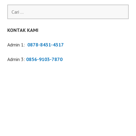
Cari
untuk:
KONTAK KAMI
Admin 1:
0878-8431-4317
Admin 3:
0856-9103-7870